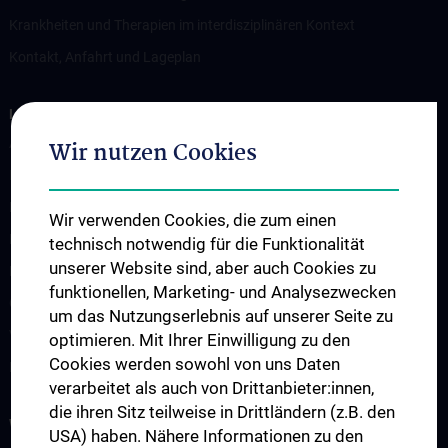
Krankheiten und Therapien im interdisziplinären Kontext
Kontakt, Anfahrt und Lageplan
LEHRE UND AUSBILDUNG
Ausbildung von Studierenden
Wir nutzen Cookies
Diplomarbeiten
PhD-Studium
Wir verwenden Cookies, die zum einen
Famulaturen und Praktika
technisch notwendig für die Funktionalität
unserer Website sind, aber auch Cookies zu
KPJ – Tertial „B“ und „C“
funktionellen, Marketing- und Analysezwecken
Observership
um das Nutzungserlebnis auf unserer Seite zu
Visiting Professor
optimieren. Mit Ihrer Einwilligung zu den
Cookies werden sowohl von uns Daten
Kontakt, Anfahrt und Lageplan
verarbeitet als auch von Drittanbieter:innen,
die ihren Sitz teilweise in Drittländern (z.B. den
WISSENSCHAFT UND FORSCHUNG
USA) haben. Nähere Informationen zu den