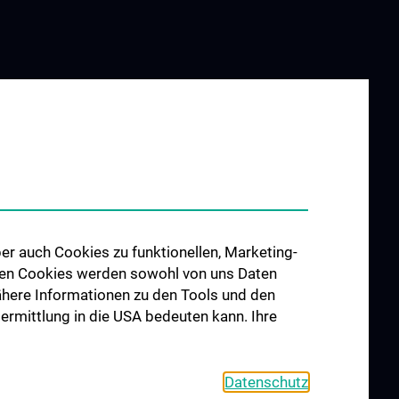
 UND
ZU DEN OFFENEN
STELLEN
pen
ngen und
er auch Cookies zu funktionellen, Marketing-
 den Cookies werden sowohl von uns Daten
ts
 Nähere Informationen zu den Tools und den
ierung und
bermittlung in die USA bedeuten kann. Ihre
Datenschutz