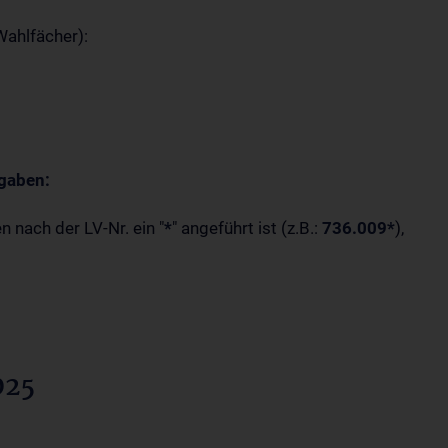
 Wahlfächer):
gaben:
 nach der LV-Nr. ein "
*
" angeführt ist (z.B.:
736.009*
),
025