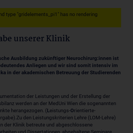
d type "gridelements_pi1" has no rendering
abe unserer Klinik
ische Ausbildung zukünftiger Neurochirurg:innen ist
bedeutendes Anliegen und wir sind somit intensiv im
ka in der akademischen Betreuung der Studierenden
umentation der Leistungen und der Erstellung der
bilanz werden an der MedUni Wien die sogenannten
kte herangezogen. (
L
eistungs-
O
rientierte-
vergabe).Zu den Leistungskriterien Lehre (LOM-Lehre)
an der Klinik betreute und abgeschlossene
rbeiten und Dissertationen, abgehaltene Seminare