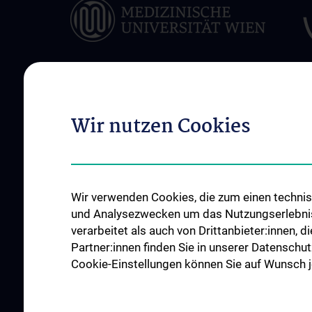
ÜBER UNS
KLINISCHE LEIST
Wir nutzen Cookies
Klinikleitung
Unsere Patient:inne
Mittelpunkt
Team
Klinische ambulante
Geschichte
Wir verwenden Cookies, die zum einen technisc
Klinische stationäre
Fellowships, Preise und
und Analysezwecken um das Nutzungserlebnis a
Ehrungen
Krankheiten und The
verarbeitet als auch von Drittanbieter:innen, d
interdisziplinären K
News
Partner:innen finden Sie in unserer Datenschut
Kontakt, Anfahrt un
Cookie-Einstellungen können Sie auf Wunsch je
Events
Kontakt, Anfahrt und Lageplan
Karriere