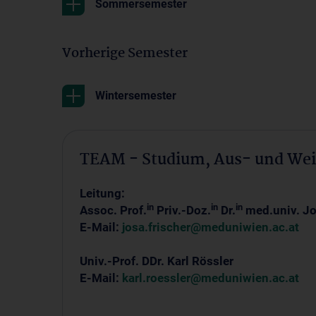
Sommersemester
Vorherige Semester
Wintersemester
TEAM - Studium, Aus- und Wei
Leitung:
in
in
in
Assoc. Prof.
Priv.-Doz.
Dr.
med.univ. Jo
E-Mail:
josa.frischer@meduniwien.ac.at
Univ.-Prof. DDr. Karl Rössler
E-Mail:
karl.roessler@meduniwien.ac.at