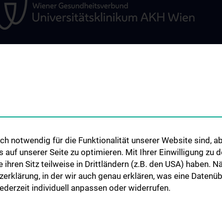
UNGEN
LEHRE UND AUSBILDUNG
WISSENSCHAFT
FORSCHUNG
n im
Ausbildung von Studierenden
Forschungsgrup
Diplomarbeiten
 Leistungen
Symposien, Tagu
PhD-Studium
Workshops
h notwendig für die Funktionalität unserer Website sind, ab
 Leistungen
Famulaturen und Praktika
uf unserer Seite zu optimieren. Mit Ihrer Einwilligung zu
Vergangene Even
rapien im
KPJ – Tertial „B“ und „C“
ie ihren Sitz teilweise in Drittländern (z.B. den USA) haben.
ontext
Forschungsevalu
zerklärung, in der wir auch genau erklären, was eine Datenü
Observership
Publikationen
d Lageplan
derzeit individuell anpassen oder widerrufen.
Visiting Professor
Kontakt, Anfahrt und Lageplan