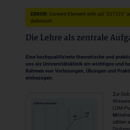
ERROR:
Content Element with uid "237223" an
definition!
Die Lehre als zentrale Aufg
Eine hochqualifizierte theoretische und prakt
uns als Universitätsklinik ein wichtiges und 
Rahmen von Vorlesungen, Übungen und Prakti
einbezogen.
Zur Dok
Wissens
LOM-Pun
M
ittel
zählen 
Diploma