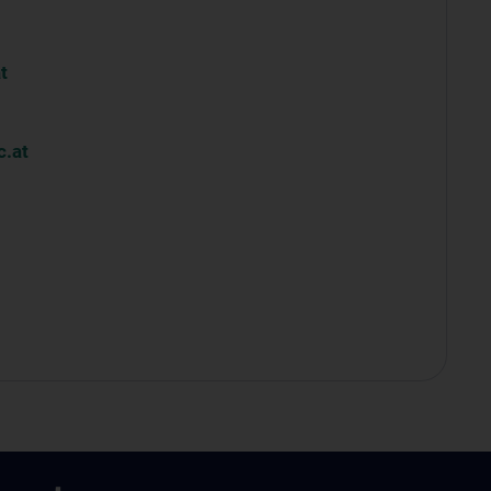
t
.at