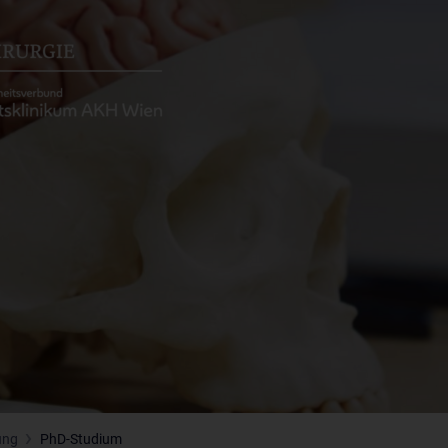
ung
PhD-Studium