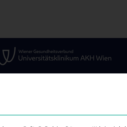
UNGEN
LEHRE UND AUSBILDUNG
WISSENSCHAFT
FORSCHUNG
n im
Ausbildung von Studierenden
Forschungsgrup
Diplomarbeiten
 Leistungen
Symposien, Tagu
PhD-Studium