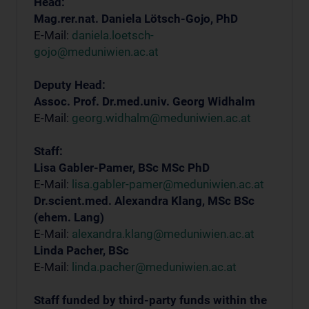
Head:
Mag.rer.nat. Daniela Lötsch-Gojo, PhD
E-Mail:
daniela.loetsch-
gojo@meduniwien.ac.at
Deputy Head:
Assoc. Prof. Dr.med.univ. Georg Widhalm
E-Mail:
georg.widhalm@meduniwien.ac.at
Staff:
Lisa Gabler-Pamer, BSc MSc PhD
E-Mail:
lisa.gabler-pamer@meduniwien.ac.at
Dr.scient.med. Alexandra Klang, MSc BSc
(ehem. Lang)
E-Mail:
alexandra.klang@meduniwien.ac.at
Linda Pacher, BSc
E-Mail:
linda.pacher@meduniwien.ac.at
Staff funded by third-party funds within the