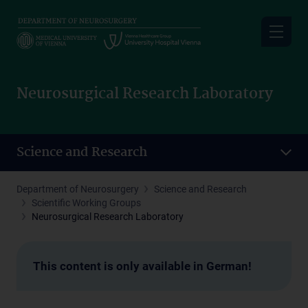
Skip
to
main
content
Neurosurgical Research Laboratory
Science and Research
Department of Neurosurgery
Science and Research
Scientific Working Groups
Neurosurgical Research Laboratory
This content is only available in German!