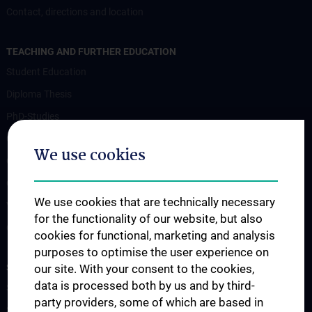
Contact, directions and location
TEACHING AND FURTHER EDUCATION
Student Education
Diploma Thesis
PhD-Studies
Clinical Traineeship
We use cookies
Clinical Internship - KPJ Tertial „B“ and „C“
Observership
We use cookies that are technically necessary
Visiting Professor
for the functionality of our website, but also
Contact, directions and location
cookies for functional, marketing and analysis
purposes to optimise the user experience on
SCIENCE AND RESEARCH
our site. With your consent to the cookies,
data is processed both by us and by third-
Scientific Working Groups
party providers, some of which are based in
Symposia, Conferences and Workshops