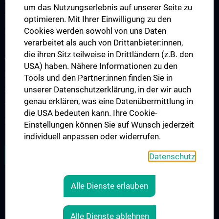
Observership
um das Nutzungserlebnis auf unserer Seite zu
Visiting Professor
optimieren. Mit Ihrer Einwilligung zu den
Cookies werden sowohl von uns Daten
Kontakt, Anfahrt und Lageplan
verarbeitet als auch von Drittanbieter:innen,
die ihren Sitz teilweise in Drittländern (z.B. den
WISSENSCHAFT UND FORSCHUNG
USA) haben. Nähere Informationen zu den
Forschungsgruppen
Tools und den Partner:innen finden Sie in
unserer Datenschutzerklärung, in der wir auch
Symposien, Tagungen und Workshops
genau erklären, was eine Datenübermittlung in
Vergangene Events
die USA bedeuten kann. Ihre Cookie-
Forschungsevaluierung und Publikationen
Einstellungen können Sie auf Wunsch jederzeit
individuell anpassen oder widerrufen.
ZU DEN OFFENEN STELLEN
Datenschutz
Alle Dienste erlauben
RECHTLICHES
KONTAKT
Alle Dienste ablehnen
COOKIE-EINSTELLUNGEN