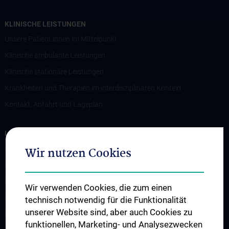
KLINISCHE LEISTUNGEN
Unsere Patient:innen im Mittelpunkt
Klinische ambulante Leistungen
Klinische stationäre Leistungen
Krankheiten und Therapien im interdisziplinären Kontext
Kontakt, Anfahrt und Lageplan
LEHRE UND AUSBILDUNG
Ausbildung von Studierenden
Wir nutzen Cookies
Diplomarbeiten
PhD-Studium
Wir verwenden Cookies, die zum einen
Famulaturen und Praktika
technisch notwendig für die Funktionalität
unserer Website sind, aber auch Cookies zu
KPJ – Tertial „B“ und „C“
funktionellen, Marketing- und Analysezwecken