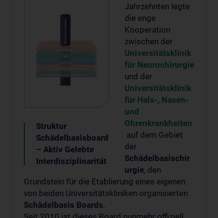
Jahrzehnten legte
die enge
Kooperation
zwischen der
Universitätsklinik
für Neurochirurgie
und der
Universitätsklinik
für Hals-, Nasen-
und
Ohrenkrankheiten
Struktur
auf dem Gebiet
Schädelbasisboard
der
– Aktiv Gelebte
Schädelbasischir
Interdisziplinarität
urgie
, den
Grundstein für die Etablierung eines eigenen
von beiden Universitätskliniken organisierten
Schädelbasis Boards
.
Seit 2010 ist dieses Board nunmehr offiziell