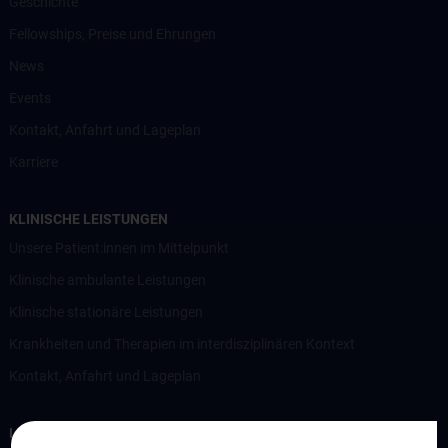
Geschichte
Fellowships, Preise und Ehrungen
News
Events
Kontakt, Anfahrt und Lageplan
Karriere
KLINISCHE LEISTUNGEN
Unsere Patient:innen im Mittelpunkt
Klinische ambulante Leistungen
Klinische stationäre Leistungen
Krankheiten und Therapien im interdisziplinären Kontext
Kontakt, Anfahrt und Lageplan
LEHRE UND AUSBILDUNG