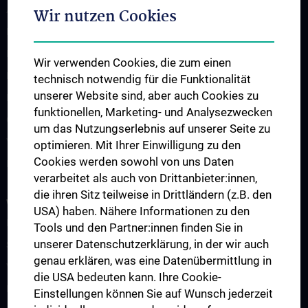
Ausbildung von Studierenden
Wir nutzen Cookies
Diplomarbeiten
PhD-Studium
Wir verwenden Cookies, die zum einen
Famulaturen und Praktika
technisch notwendig für die Funktionalität
unserer Website sind, aber auch Cookies zu
KPJ – Tertial „B“ und „C“
funktionellen, Marketing- und Analysezwecken
Observership
um das Nutzungserlebnis auf unserer Seite zu
Visiting Professor
optimieren. Mit Ihrer Einwilligung zu den
Cookies werden sowohl von uns Daten
Kontakt, Anfahrt und Lageplan
verarbeitet als auch von Drittanbieter:innen,
die ihren Sitz teilweise in Drittländern (z.B. den
WISSENSCHAFT UND FORSCHUNG
USA) haben. Nähere Informationen zu den
Forschungsgruppen
Tools und den Partner:innen finden Sie in
unserer Datenschutzerklärung, in der wir auch
Symposien, Tagungen und Workshops
genau erklären, was eine Datenübermittlung in
Vergangene Events
die USA bedeuten kann. Ihre Cookie-
Forschungsevaluierung und Publikationen
Einstellungen können Sie auf Wunsch jederzeit