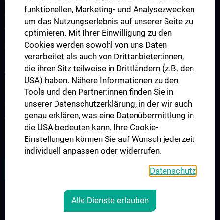
funktionellen, Marketing- und Analysezwecken
Observership
um das Nutzungserlebnis auf unserer Seite zu
Visiting Professor
optimieren. Mit Ihrer Einwilligung zu den
Cookies werden sowohl von uns Daten
Kontakt, Anfahrt und Lageplan
verarbeitet als auch von Drittanbieter:innen,
die ihren Sitz teilweise in Drittländern (z.B. den
WISSENSCHAFT UND FORSCHUNG
USA) haben. Nähere Informationen zu den
Forschungsgruppen
Tools und den Partner:innen finden Sie in
unserer Datenschutzerklärung, in der wir auch
Symposien, Tagungen und Workshops
genau erklären, was eine Datenübermittlung in
Vergangene Events
die USA bedeuten kann. Ihre Cookie-
Forschungsevaluierung und Publikationen
Einstellungen können Sie auf Wunsch jederzeit
individuell anpassen oder widerrufen.
ZU DEN OFFENEN STELLEN
Datenschutz
Alle Dienste erlauben
RECHTLICHES
KONTAKT